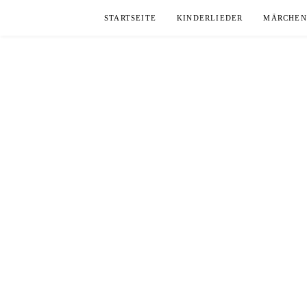
Skip
STARTSEITE
KINDERLIEDER
MÄRCHEN
to
content